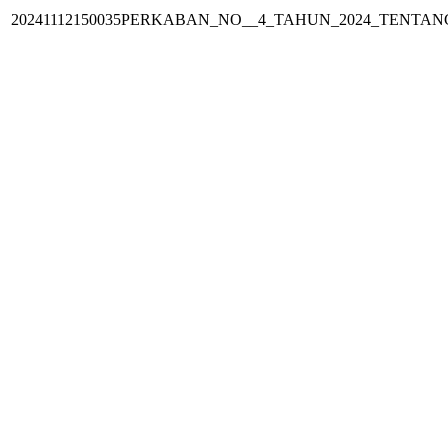
20241112150035PERKABAN_NO__4_TAHUN_2024_TENTANG