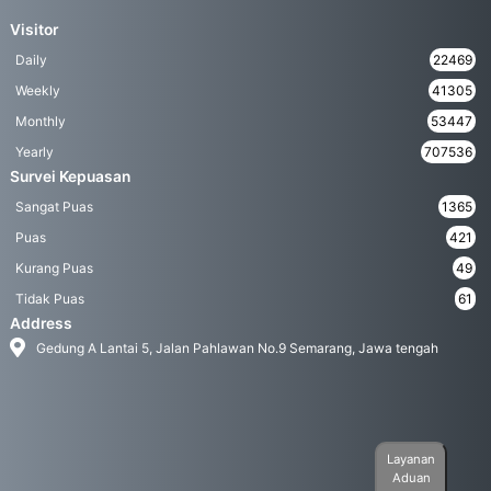
Visitor
Daily
22469
Weekly
41305
Monthly
53447
Yearly
707536
Survei Kepuasan
Sangat Puas
1365
Puas
421
Kurang Puas
49
Tidak Puas
61
Address
Gedung A Lantai 5, Jalan Pahlawan No.9 Semarang, Jawa tengah
Layanan
Aduan