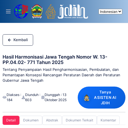
Please
note:
This
website
includes
an
accessibility
system.
Kembali
Hasil Harmonisasi Jawa Tengah Nomor W. 13-
PP.04.02- 771 Tahun 2025
Tentang Penyampaian Hasil Pengharmonisasian, Pembulatan, dan
Pemantapan Konsepsi Rancangan Peraturan Daerah dan Peraturan
Gubernur Jawa Tengah
Tanya
Diakses :
Diunduh :
Diunggah : 13
ASISTEN AI
184
603
Oktober 2025
JDIH
Detail
Dokumen
Abstrak
Dokumen Terkait
Komentar