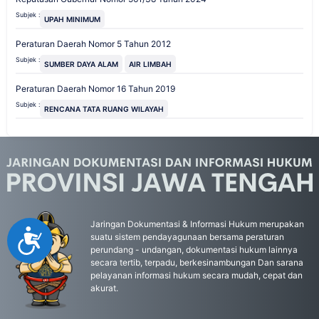
Subjek :
UPAH MINIMUM
Peraturan Daerah Nomor 5 Tahun 2012
Subjek :
SUMBER DAYA ALAM
AIR LIMBAH
Peraturan Daerah Nomor 16 Tahun 2019
Subjek :
RENCANA TATA RUANG WILAYAH
Jaringan Dokumentasi & Informasi Hukum merupakan
Accessibility
suatu sistem pendayagunaan bersama peraturan
perundang - undangan, dokumentasi hukum lainnya
secara tertib, terpadu, berkesinambungan Dan sarana
pelayanan informasi hukum secara mudah, cepat dan
akurat.