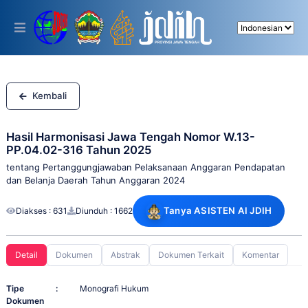
Please
note:
This
website
includes
an
accessibility
system.
Kembali
Hasil Harmonisasi Jawa Tengah Nomor W.13-
PP.04.02-316 Tahun 2025
tentang Pertanggungjawaban Pelaksanaan Anggaran Pendapatan
dan Belanja Daerah Tahun Anggaran 2024
Tanya ASISTEN AI JDIH
Diakses : 631
Diunduh : 1662
Detail
Dokumen
Abstrak
Dokumen Terkait
Komentar
Tipe
:
Monografi Hukum
Dokumen