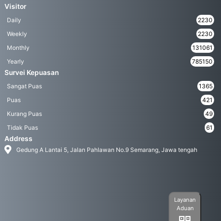
Visitor
Daily
2230
Weekly
2230
Monthly
131061
Yearly
785150
Survei Kepuasan
Sangat Puas
1365
Puas
421
Kurang Puas
49
Tidak Puas
61
Address
Gedung A Lantai 5, Jalan Pahlawan No.9 Semarang, Jawa tengah
Layanan
Aduan