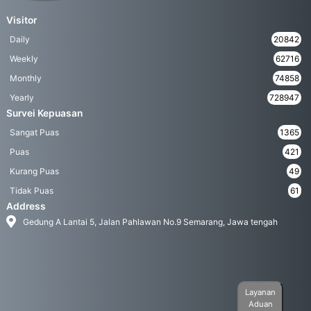
Visitor
Daily
20842
Weekly
62716
Monthly
74858
Yearly
728947
Survei Kepuasan
Sangat Puas
1365
Puas
421
Kurang Puas
49
Tidak Puas
61
Address
Gedung A Lantai 5, Jalan Pahlawan No.9 Semarang, Jawa tengah
Layanan
Aduan