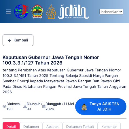
Please
note:
This
website
includes
an
accessibility
system.
Kembali
Keputusan Gubernur Jawa Tengah Nomor
100.3.3.1/127 Tahun 2026
tentang Perubahan Atas Keputusan Gubernur Jawa Tengah Nomor
100.3.3.1/491 Tahun 2025 Tentang Belanja Subsidi Harga Pangan
Sumber Energi Kepada Masyarakat Rawan Pangan Dan Rawan Gizi
Pada Dinas Ketahanan Pangan Provinsi Jawa Tengah Tahun Anggaran
2026
Tanya ASISTEN
Diakses :
Diunduh :
Diunggah : 11 Mei
190
99
2026
AI JDIH
Detail
Dokumen
Abstrak
Dokumen Terkait
Komentar