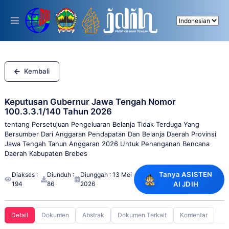
Please
note:
This
website
includes
an
accessibility
system.
Kembali
Keputusan Gubernur Jawa Tengah Nomor
100.3.3.1/140 Tahun 2026
tentang Persetujuan Pengeluaran Belanja Tidak Terduga Yang
Bersumber Dari Anggaran Pendapatan Dan Belanja Daerah Provinsi
Jawa Tengah Tahun Anggaran 2026 Untuk Penanganan Bencana
Daerah Kabupaten Brebes
Tanya ASISTEN
Diakses :
Diunduh :
Diunggah : 13 Mei
194
86
2026
AI JDIH
Detail
Dokumen
Abstrak
Dokumen Terkait
Komentar