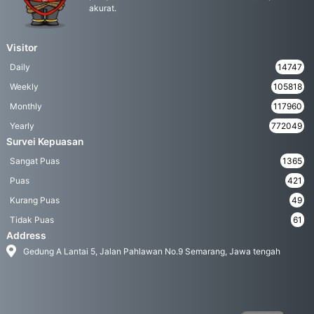
akurat.
Visitor
Daily
14747
Weekly
105818
Monthly
117960
Yearly
772049
Survei Kepuasan
Sangat Puas
1365
Puas
421
Kurang Puas
49
Tidak Puas
61
Address
Gedung A Lantai 5, Jalan Pahlawan No.9 Semarang, Jawa tengah