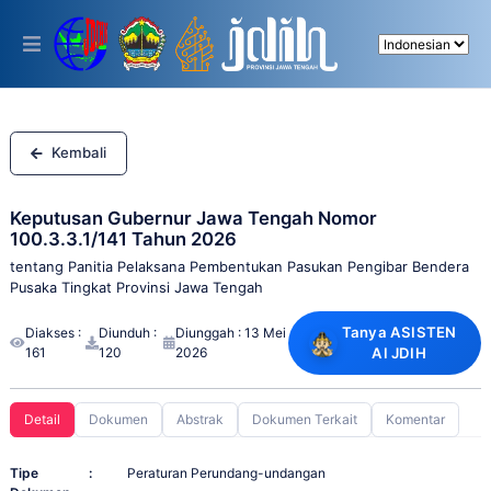
Please
note:
This
website
includes
an
accessibility
system.
Kembali
Keputusan Gubernur Jawa Tengah Nomor
100.3.3.1/141 Tahun 2026
tentang Panitia Pelaksana Pembentukan Pasukan Pengibar Bendera
Pusaka Tingkat Provinsi Jawa Tengah
Tanya ASISTEN
Diakses :
Diunduh :
Diunggah : 13 Mei
161
120
2026
AI JDIH
Detail
Dokumen
Abstrak
Dokumen Terkait
Komentar
Tipe
:
Peraturan Perundang-undangan