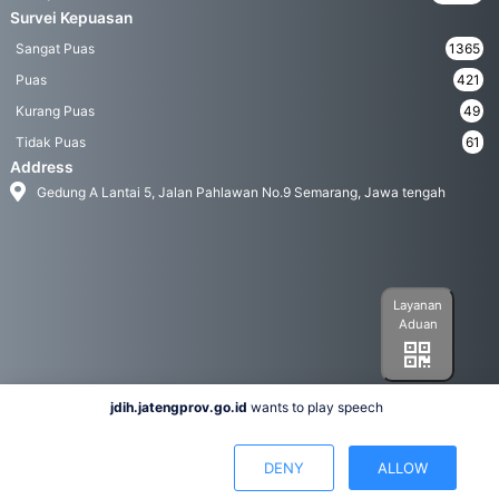
Survei Kepuasan
Sangat Puas
1365
Puas
421
Kurang Puas
49
Tidak Puas
61
Address
Gedung A Lantai 5, Jalan Pahlawan No.9 Semarang, Jawa tengah
Layanan
Aduan
jdih.jatengprov.go.id
wants to play speech
Social Media
DENY
ALLOW
Hak Cipta 2022© Biro Hukum Pemerintah Provinsi Jawa Tengah