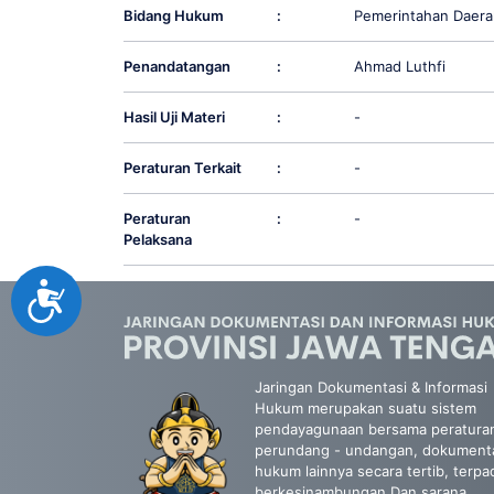
Bidang Hukum
:
Pemerintahan Daera
Penandatangan
:
Ahmad Luthfi
Hasil Uji Materi
:
-
Peraturan Terkait
:
-
Peraturan
:
-
Pelaksana
Accessibility
Jaringan Dokumentasi & Informasi
Hukum merupakan suatu sistem
pendayagunaan bersama peratura
perundang - undangan, dokument
hukum lainnya secara tertib, terpa
berkesinambungan Dan sarana