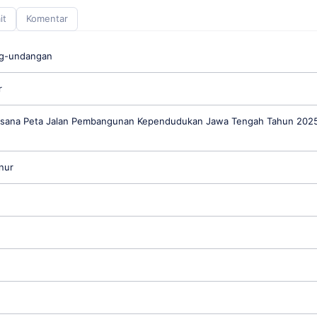
it
Komentar
ng-undangan
r
aksana Peta Jalan Pembangunan Kependudukan Jawa Tengah Tahun 202
nur