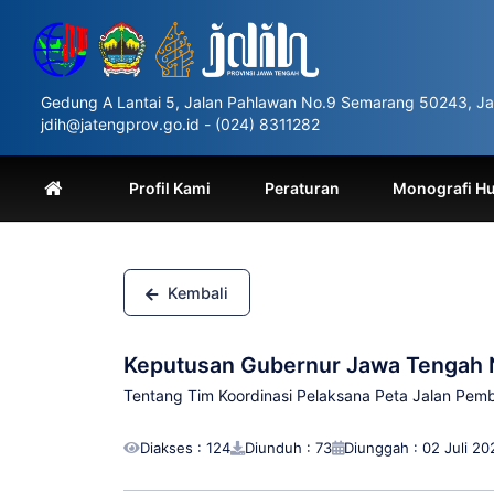
Please
note:
This
website
includes
Gedung A Lantai 5, Jalan Pahlawan No.9 Semarang 50243, Ja
an
jdih@jatengprov.go.id - (024) 8311282
accessibility
system.
Press
Profil Kami
Peraturan
Monografi H
Control-
F11
to
adjust
the
Kembali
website
to
people
Keputusan Gubernur Jawa Tengah 
with
visual
Tentang Tim Koordinasi Pelaksana Peta Jalan P
disabilities
who
Diakses : 124
Diunduh : 73
Diunggah : 02 Juli 20
are
using
a