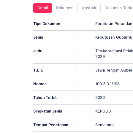
screen
Detail
Dokumen
Abstrak
Dokumen Terka
reader;
Press
Control-
Tipe Dokumen
:
Peraturan Perunda
F10
to
Jenis
:
Keputusan Gubernu
open
an
accessibility
Judul
:
Tim Koordinasi Pel
menu.
2029
T.E.U
:
Jawa Tengah.Guber
Nomor
:
100.3.3.1/198
Tahun Terbit
:
2026
Singkatan Jenis
:
KEPGUB
Tempat Penetapan
:
Semarang