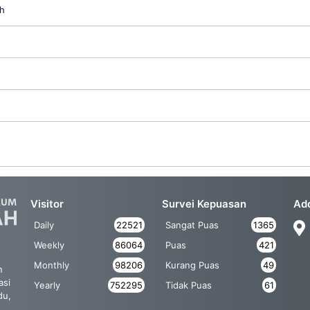
h
Visitor
Survei Kepuasan
Ad
Daily
22521
Sangat Puas
1365
Weekly
86064
Puas
421
Monthly
98206
Kurang Puas
49
n
asi
Yearly
752295
Tidak Puas
61
du,