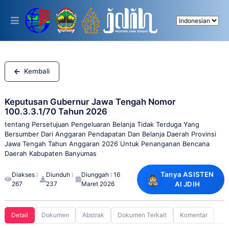
Please
note:
This
website
includes
an
accessibility
system.
Kembali
Keputusan Gubernur Jawa Tengah Nomor
100.3.3.1/70 Tahun 2026
tentang Persetujuan Pengeluaran Belanja Tidak Terduga Yang
Bersumber Dari Anggaran Pendapatan Dan Belanja Daerah Provinsi
Jawa Tengah Tahun Anggaran 2026 Untuk Penanganan Bencana
Daerah Kabupaten Banyumas
Tanya ASISTEN
Diakses :
Diunduh :
Diunggah : 16
267
237
Maret 2026
AI JDIH
Detail
Dokumen
Abstrak
Dokumen Terkait
Komentar