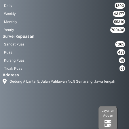
Daily
1303
Weekly
43177
Monthly
55319
Yearly
709408
Survei Kepuasan
Sangat Puas
1365
Puas
421
Kurang Puas
49
Tidak Puas
61
Address
Gedung A Lantai 5, Jalan Pahlawan No.9 Semarang, Jawa tengah
Layanan
Aduan