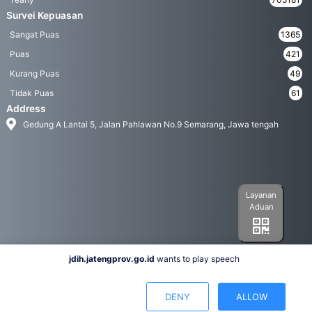
Survei Kepuasan
Sangat Puas
1365
Puas
421
Kurang Puas
49
Tidak Puas
61
Address
Gedung A Lantai 5, Jalan Pahlawan No.9 Semarang, Jawa tengah
Layanan
Aduan
jdih.jatengprov.go.id
wants to play speech
Social Media
DENY
ALLOW
Hak Cipta 2022© Biro Hukum Pemerintah Provinsi Jawa Tengah