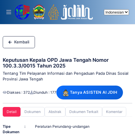
Please
note:
This
website
includes
an
accessibility
system.
Kembali
Keputusan Kepala OPD Jawa Tengah Nomor
100.3.3/0015 Tahun 2025
Tentang Tim Pelayanan Informasi dan Pengaduan Pada Dinas Sosial
Provinsi Jawa Tengah
Tanya ASISTEN AI JDIH
Diakses : 372
Diunduh : 177
Detail
Dokumen
Abstrak
Dokumen Terkait
Komentar
Tipe
:
Peraturan Perundang-undangan
Dokumen