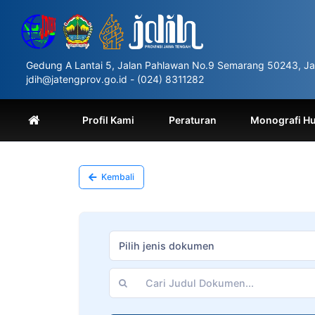
Please
note:
This
website
includes
Gedung A Lantai 5, Jalan Pahlawan No.9 Semarang 50243, Ja
an
jdih@jatengprov.go.id - (024) 8311282
accessibility
system.
Press
Profil Kami
Peraturan
Monografi H
Control-
F11
to
adjust
Kembali
the
website
to
people
with
Pilih jenis dokumen
visual
disabilities
who
are
using
a