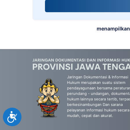
screen
reader;
Press
Control-
F10
menampilkan 
to
open
an
accessibility
menu.
Jaringan Dokumentasi & Informasi
Hukum merupakan suatu sistem
pendayagunaan bersama peratura
perundang - undangan, dokument
hukum lainnya secara tertib, terpa
berkesinambungan Dan sarana
pelayanan informasi hukum secara
Accessibility
mudah, cepat dan akurat.