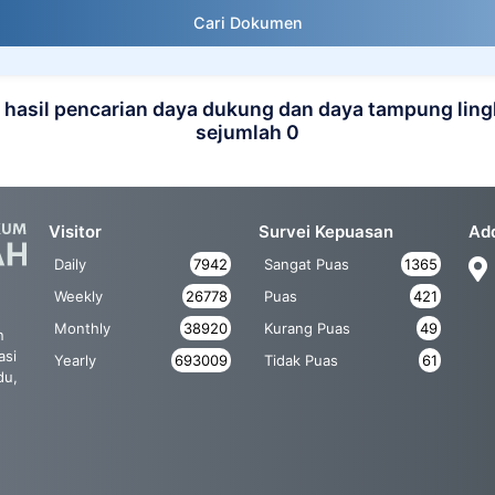
Cari Dokumen
hasil pencarian daya dukung dan daya tampung lin
sejumlah 0
Visitor
Survei Kepuasan
Ad
Daily
7942
Sangat Puas
1365
Weekly
26778
Puas
421
Monthly
38920
Kurang Puas
49
n
asi
Yearly
693009
Tidak Puas
61
du,