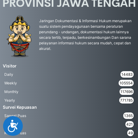
Jaringan Dokumentasi & Informasi Hukum merupakan
suatu sistem pendayagunaan bersama peraturan
perundang - undangan, dokumentasi hukum lainnya
secara tertib, terpadu, berkesinambungan Dan sarana
pelayanan informasi hukum secara mudah, cepat dan
akurat.
Visitor
Daily
14483
Weekly
105554
Monthly
117696
Yearly
771785
Survei Kepuasan
Sangat Puas
1365
Accessibility
Puas
421
Kurang Puas
49