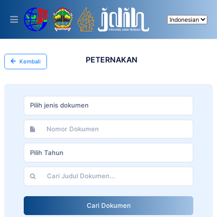
Please
note:
This
website
includes
an
accessibility
PETERNAKAN
Kembali
system.
Pilih jenis dokumen
Pilih Tahun
Cari Dokumen