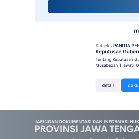
screen
reader;
Press
Control-
F10
m
to
open
Subjek :
PANITIA P
an
Keputusan Guber
accessibility
menu.
Tentang Keputusan Gu
Musabaqah Tilawatil Q
detail
dok