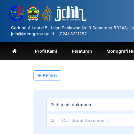
Please
note:
This
website
includes
Gedung A Lantai 5, Jalan Pahlawan No.9 Semarang 50243, Ja
an
jdih@jatengprov.go.id - (024) 8311282
accessibility
system.
Press
Profil Kami
Peraturan
Monografi H
Control-
F11
to
adjust
Kembali
the
website
to
people
with
Pilih jenis dokumen
visual
disabilities
who
are
using
a