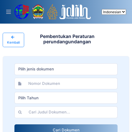
Please
note:
This
website
includes
an
accessibility
Pembentukan Peraturan
system.
perundangundangan
Kembali
Pilih jenis dokumen
Pilih Tahun
Cari Dokumen