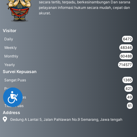
secara tertib, terpadu, berkesinambungan Dan sarana
pelayanan informasi hukum secara mudah, cepat dan
akurat.
Visitor
Daily
6472
Weekly
48346
Monthly
60488
Yearly
714577
Survei Kepuasan
Sangat Puas
1365
Puas
421
Accessibility
Kurang Puas
49
Tidak Puas
61
Address
Gedung A Lantai 5, Jalan Pahlawan No.9 Semarang, Jawa tengah