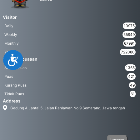
Visitor
Daily
13975
Weekly
55849
Monthly
67991
Yearly
722080
Accessibility
Survei Kepuasan
Sangat Puas
1365
Puas
421
Kurang Puas
49
Tidak Puas
61
Address
Gedung A Lantai 5, Jalan Pahlawan No.9 Semarang, Jawa tengah
Layanan