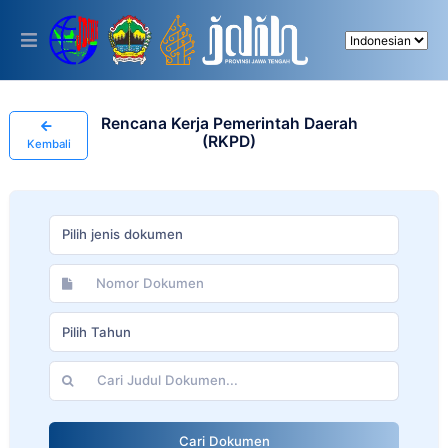
Please
note:
This
website
includes
an
accessibility
Rencana Kerja Pemerintah Daerah
system.
(RKPD)
Kembali
Pilih jenis dokumen
Pilih Tahun
Cari Dokumen