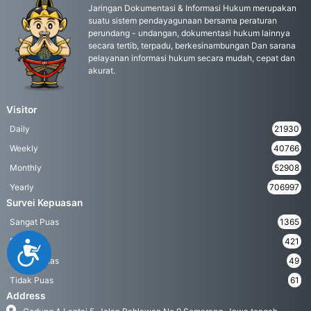
Jaringan Dokumentasi & Informasi Hukum merupakan
suatu sistem pendayagunaan bersama peraturan
perundang - undangan, dokumentasi hukum lainnya
secara tertib, terpadu, berkesinambungan Dan sarana
pelayanan informasi hukum secara mudah, cepat dan
akurat.
Visitor
Daily
21930
Weekly
40766
Monthly
52908
Yearly
706997
Survei Kepuasan
Sangat Puas
1365
Puas
421
Accessibility
Kurang Puas
49
Tidak Puas
61
Address