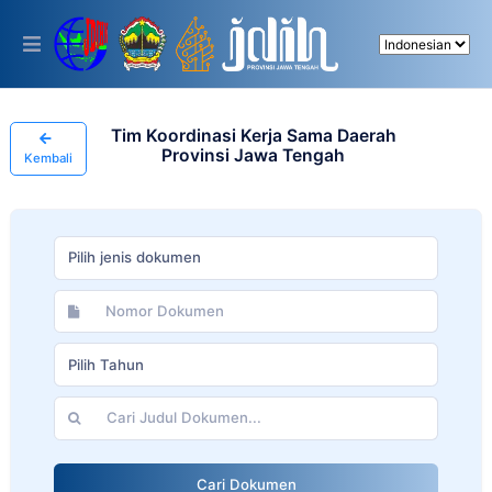
Please
note:
This
website
includes
an
accessibility
Tim Koordinasi Kerja Sama Daerah
system.
Provinsi Jawa Tengah
Kembali
Pilih jenis dokumen
Pilih Tahun
Cari Dokumen