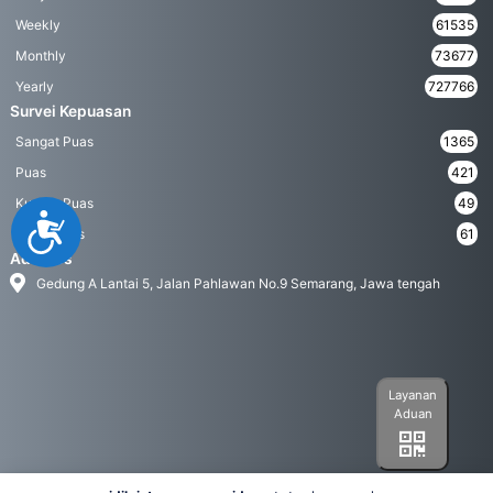
Weekly
61535
Monthly
73677
Yearly
727766
Survei Kepuasan
Sangat Puas
1365
Puas
421
Kurang Puas
49
Accessibility
Tidak Puas
61
Address
Gedung A Lantai 5, Jalan Pahlawan No.9 Semarang, Jawa tengah
Layanan
Aduan