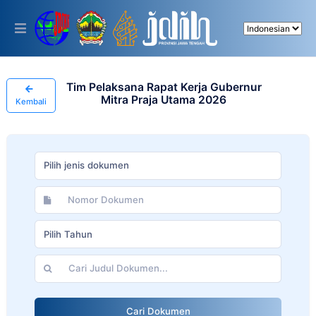
Please
note:
This
website
includes
an
accessibility
Tim Pelaksana Rapat Kerja Gubernur
system.
Mitra Praja Utama 2026
Kembali
Pilih jenis dokumen
Pilih Tahun
Cari Dokumen