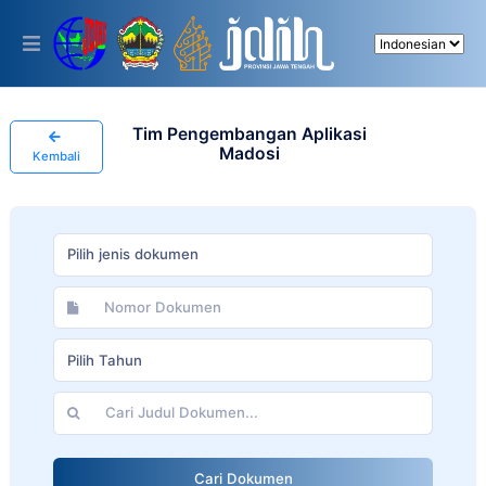
Please
note:
This
website
includes
an
accessibility
Tim Pengembangan Aplikasi
system.
Madosi
Kembali
Pilih jenis dokumen
Pilih Tahun
Cari Dokumen