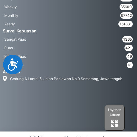
Weekly
85600
Monthly
97742
Yearly
751831
Survei Kepuasan
Sangat Puas
1365
Puas
421
Kurang Puas
49
Accessibility
Tidak Puas
61
Address
Gedung A Lantai 5, Jalan Pahlawan No.9 Semarang, Jawa tengah
Layanan
Aduan