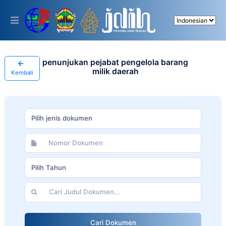
Please
note:
This
website
includes
an
accessibility
penunjukan pejabat pengelola barang
system.
milik daerah
Kembali
Pilih jenis dokumen
Pilih Tahun
Cari Dokumen