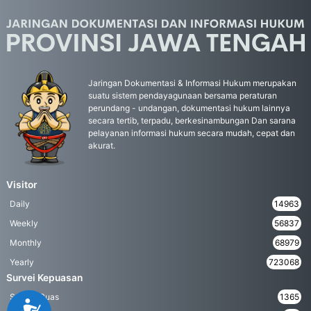
Jaringan Dokumentasi & Informasi Hukum merupakan
suatu sistem pendayagunaan bersama peraturan
perundang - undangan, dokumentasi hukum lainnya
secara tertib, terpadu, berkesinambungan Dan sarana
pelayanan informasi hukum secara mudah, cepat dan
akurat.
Visitor
Daily
14963
Weekly
56837
Monthly
68979
Yearly
723068
Survei Kepuasan
Sangat Puas
1365
Accessibility