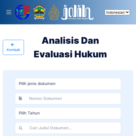
Please
note:
This
website
includes
an
accessibility
Analisis Dan
system.
Kembali
Evaluasi Hukum
Pilih jenis dokumen
Pilih Tahun