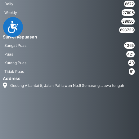
Daily
8672
Weekly
27508
Monthly
39650
Accessibility
Yearly
693739
Survei Kepuasan
Sangat Puas
1365
Puas
421
Kurang Puas
49
Tidak Puas
61
Address
Gedung A Lantai 5, Jalan Pahlawan No.9 Semarang, Jawa tengah