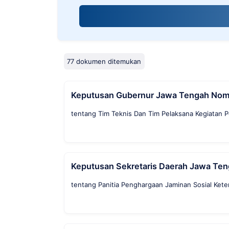
screen
reader;
Press
Control-
F10
to
77 dokumen ditemukan
open
an
accessibility
Keputusan Gubernur Jawa Tengah Nom
menu.
tentang Tim Teknis Dan Tim Pelaksana Kegiatan 
Keputusan Sekretaris Daerah Jawa Te
tentang Panitia Penghargaan Jaminan Sosial Kete