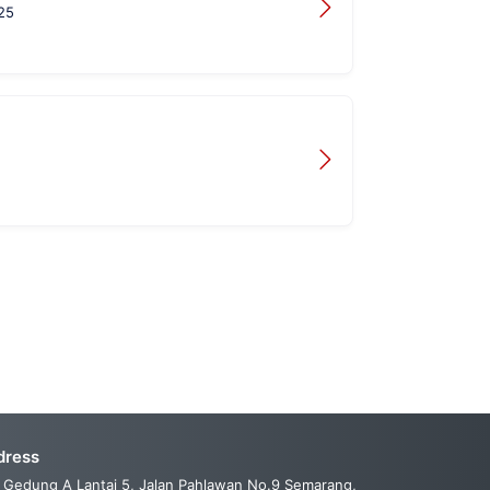
25
dress
Gedung A Lantai 5, Jalan Pahlawan No.9 Semarang,