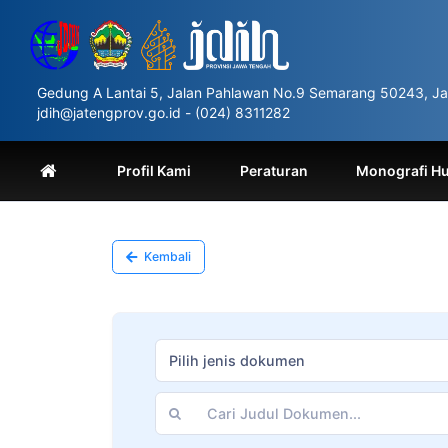
Please
note:
This
website
includes
Gedung A Lantai 5, Jalan Pahlawan No.9 Semarang 50243, Ja
an
jdih@jatengprov.go.id - (024) 8311282
accessibility
system.
Press
Profil Kami
Peraturan
Monografi H
Control-
F11
to
adjust
the
Kembali
website
to
people
with
visual
Pilih jenis dokumen
disabilities
who
are
using
a