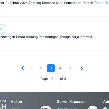
mor 21 Tahun 2024 Tentang Rencana Kerja Pemerintah Daerah Tahun 20
n
ncangan Perda tentang Perlindungan Tenaga Kerja Informal.
1
2
3
4
5
Page
of
8
Visitor
Survei Kepuasan
Ad
Daily
13817
Sangat Puas
1365