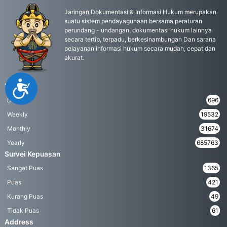
Jaringan Dokumentasi & Informasi Hukum merupakan
suatu sistem pendayagunaan bersama peraturan
perundang - undangan, dokumentasi hukum lainnya
secara tertib, terpadu, berkesinambungan Dan sarana
pelayanan informasi hukum secara mudah, cepat dan
akurat.
Accessibility
Visitor
Daily
696
Weekly
19532
Monthly
31674
Yearly
685763
Survei Kepuasan
Sangat Puas
1365
Puas
421
Kurang Puas
49
Tidak Puas
61
Address