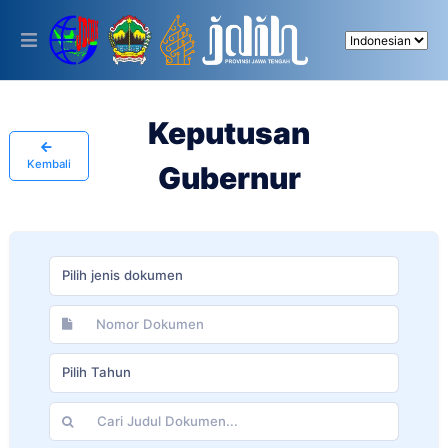
Please
note:
This
website
includes
an
accessibility
Keputusan
system.
Kembali
Gubernur
Pilih jenis dokumen
Pilih Tahun