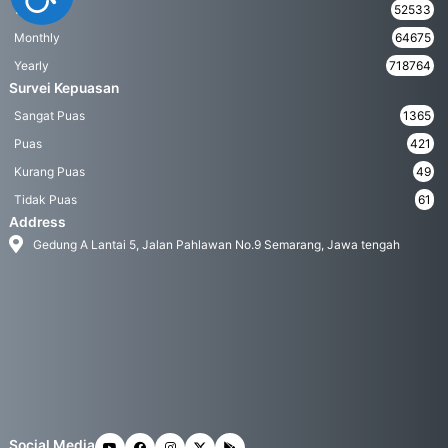
Weekly
52533
Monthly
64675
Yearly
718764
Survei Kepuasan
Sangat Puas
1365
Puas
421
Kurang Puas
49
Tidak Puas
61
Address
Gedung A Lantai 5, Jalan Pahlawan No.9 Semarang, Jawa tengah
Social Media