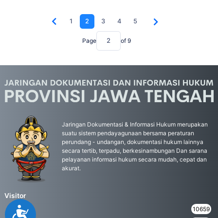
1
2
3
4
5
Page
of
9
Jaringan Dokumentasi & Informasi Hukum merupakan
suatu sistem pendayagunaan bersama peraturan
perundang - undangan, dokumentasi hukum lainnya
secara tertib, terpadu, berkesinambungan Dan sarana
pelayanan informasi hukum secara mudah, cepat dan
akurat.
Visitor
Daily
10659
Accessibility