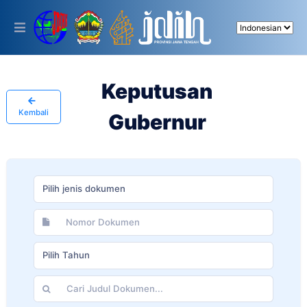
Please
note:
This
website
includes
an
accessibility
Keputusan
system.
Kembali
Gubernur
Pilih jenis dokumen
Pilih Tahun