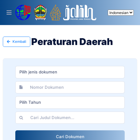
Please
note:
This
website
includes
an
accessibility
Peraturan Daerah
Kembali
system.
Pilih jenis dokumen
Pilih Tahun
Cari Dokumen