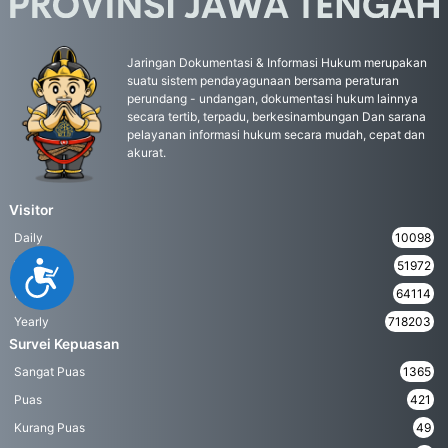
Jaringan Dokumentasi & Informasi Hukum merupakan
suatu sistem pendayagunaan bersama peraturan
perundang - undangan, dokumentasi hukum lainnya
secara tertib, terpadu, berkesinambungan Dan sarana
pelayanan informasi hukum secara mudah, cepat dan
akurat.
Visitor
Daily
10098
Weekly
51972
Accessibility
Monthly
64114
Yearly
718203
Survei Kepuasan
Sangat Puas
1365
Puas
421
Kurang Puas
49