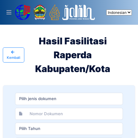
Please
note:
This
website
includes
an
accessibility
Hasil Fasilitasi
system.
Raperda
Kembali
Kabupaten/Kota
Pilih jenis dokumen
Pilih Tahun