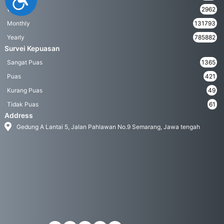
Weekly
2962
Monthly
131793
Yearly
785882
Survei Kepuasan
Sangat Puas
1365
Puas
421
Kurang Puas
49
Tidak Puas
61
Address
Gedung A Lantai 5, Jalan Pahlawan No.9 Semarang, Jawa tengah