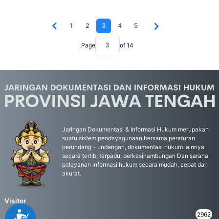
1
2
3
4
5
Page
of
14
Jaringan Dokumentasi & Informasi Hukum merupakan
suatu sistem pendayagunaan bersama peraturan
perundang - undangan, dokumentasi hukum lainnya
secara tertib, terpadu, berkesinambungan Dan sarana
pelayanan informasi hukum secara mudah, cepat dan
akurat.
Visitor
Accessibility
Daily
2962