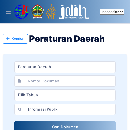
Please
note:
This
website
includes
an
accessibility
Peraturan Daerah
Kembali
system.
Peraturan Daerah
Pilih Tahun
Cari Dokumen