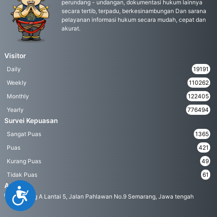
perundang - undangan, dokumentasi hukum lainnya
secara tertib, terpadu, berkesinambungan Dan sarana
pelayanan informasi hukum secara mudah, cepat dan
akurat.
Visitor
Daily
19191
Weekly
110262
Monthly
122405
Yearly
776494
Survei Kepuasan
Sangat Puas
1365
Puas
421
Kurang Puas
49
Tidak Puas
61
Address
Accessibility
Gedung A Lantai 5, Jalan Pahlawan No.9 Semarang, Jawa tengah