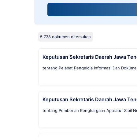
screen
reader;
Press
Control-
F10
to
5.728 dokumen ditemukan
open
an
accessibility
Keputusan Sekretaris Daerah Jawa Te
menu.
tentang Pejabat Pengelola Informasi Dan Dokumen
Keputusan Sekretaris Daerah Jawa Te
tentang Pemberian Penghargaan Aparatur Sipil N