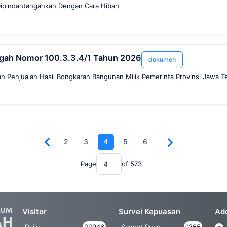
Dipindahtangankan Dengan Cara Hibah
ngah Nomor 100.3.3.4/1 Tahun 2026
dokumen
 Penjualan Hasil Bongkaran Bangunan Milik Pemerinta Provinsi Jawa T
2
3
4
5
6
Page
of
573
Visitor
Survei Kepuasan
Ad
Daily
22946
Sangat Puas
1365