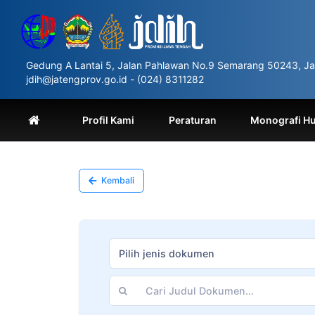
Please
note:
This
website
includes
Gedung A Lantai 5, Jalan Pahlawan No.9 Semarang 50243, Ja
an
jdih@jatengprov.go.id - (024) 8311282
accessibility
system.
Press
Profil Kami
Peraturan
Monografi H
Control-
F11
to
adjust
the
Kembali
website
to
people
with
visual
Pilih jenis dokumen
disabilities
who
are
using
a