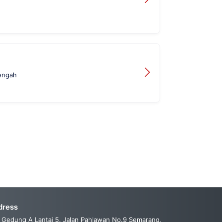
engah
dress
Gedung A Lantai 5, Jalan Pahlawan No.9 Semarang,