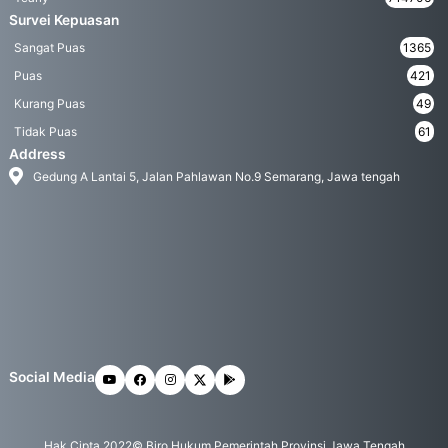
Survei Kepuasan
Sangat Puas
1365
Puas
421
Kurang Puas
49
Tidak Puas
61
Address
Gedung A Lantai 5, Jalan Pahlawan No.9 Semarang, Jawa tengah
Social Media
Hak Cipta 2022© Biro Hukum Pemerintah Provinsi Jawa Tengah