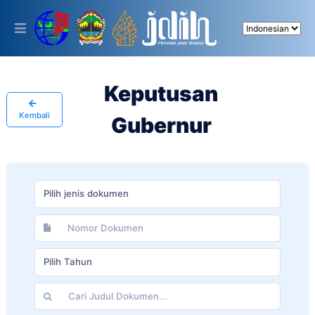
Please
note:
This
website
includes
an
accessibility
Keputusan
system.
Kembali
Gubernur
Pilih jenis dokumen
Pilih Tahun