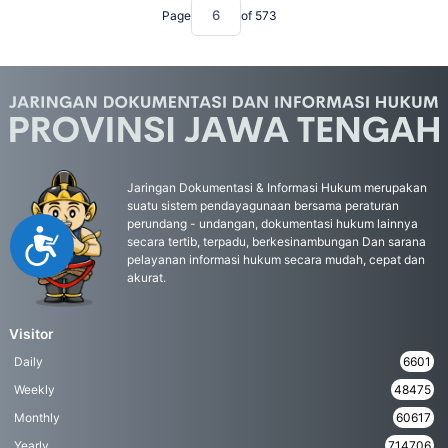
Page
of
573
Jaringan Dokumentasi & Informasi Hukum merupakan
suatu sistem pendayagunaan bersama peraturan
perundang - undangan, dokumentasi hukum lainnya
Accessibility
secara tertib, terpadu, berkesinambungan Dan sarana
pelayanan informasi hukum secara mudah, cepat dan
akurat.
Visitor
Daily
6601
Weekly
48475
Monthly
60617
Yearly
714706