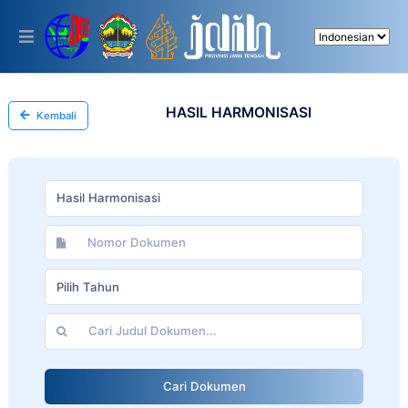
Please
note:
This
website
includes
an
accessibility
HASIL HARMONISASI
Kembali
system.
Hasil Harmonisasi
Pilih Tahun
Cari Dokumen