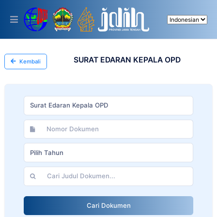
Please
note:
This
website
includes
an
accessibility
SURAT EDARAN KEPALA OPD
Kembali
system.
Surat Edaran Kepala OPD
Pilih Tahun
Cari Dokumen