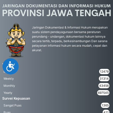
Jaringan Dokumentasi & Informasi Hukum merupakan
suatu sistem pendayagunaan bersama peraturan
perundang - undangan, dokumentasi hukum lainnya
secara tertib, terpadu, berkesinambungan Dan sarana
pelayanan informasi hukum secara mudah, cepat dan
akurat.
Accessibility
Visitor
Daily
12478
Weekly
31314
Monthly
43456
Yearly
697545
Survei Kepuasan
Sangat Puas
1365
Puas
421