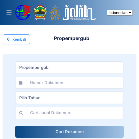
Please
note:
This
website
includes
an
accessibility
Propempergub
Kembali
system.
Propempergub
Pilih Tahun
Cari Dokumen