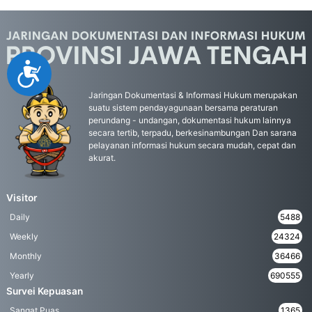
Accessibility
Jaringan Dokumentasi & Informasi Hukum merupakan
suatu sistem pendayagunaan bersama peraturan
perundang - undangan, dokumentasi hukum lainnya
secara tertib, terpadu, berkesinambungan Dan sarana
pelayanan informasi hukum secara mudah, cepat dan
akurat.
Visitor
Daily
5488
Weekly
24324
Monthly
36466
Yearly
690555
Survei Kepuasan
Sangat Puas
1365