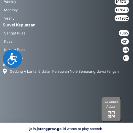
Weekly
105701
Monthly
117843
Yearly
771932
Survei Kepuasan
Sangat Puas
1365
Puas
421
Kurang Puas
49
Accessibility
Tidak Puas
61
Address
Gedung A Lantai 5, Jalan Pahlawan No.9 Semarang, Jawa tengah
Layanan
Aduan
jdih.jatengprov.go.id
wants to play speech
Social Media