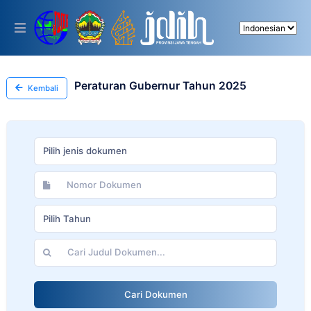
Please
note:
This
website
includes
an
accessibility
Peraturan Gubernur Tahun 2025
Kembali
system.
Pilih jenis dokumen
Pilih Tahun
Cari Dokumen