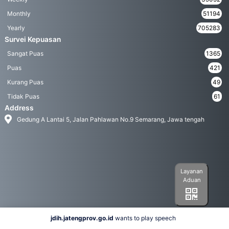
Monthly
51194
Yearly
705283
Survei Kepuasan
Sangat Puas
1365
Puas
421
Kurang Puas
49
Tidak Puas
61
Address
Gedung A Lantai 5, Jalan Pahlawan No.9 Semarang, Jawa tengah
Layanan
Aduan
jdih.jatengprov.go.id
wants to play speech
Social Media