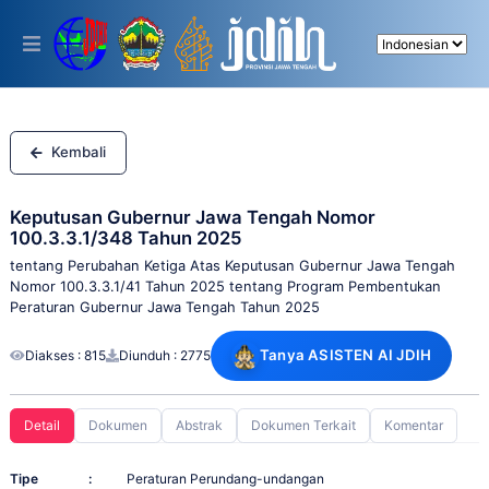
Please
note:
This
website
includes
an
accessibility
system.
Kembali
Keputusan Gubernur Jawa Tengah Nomor
100.3.3.1/348 Tahun 2025
tentang Perubahan Ketiga Atas Keputusan Gubernur Jawa Tengah
Nomor 100.3.3.1/41 Tahun 2025 tentang Program Pembentukan
Peraturan Gubernur Jawa Tengah Tahun 2025
Tanya ASISTEN AI JDIH
Diakses : 815
Diunduh : 2775
Detail
Dokumen
Abstrak
Dokumen Terkait
Komentar
Tipe
:
Peraturan Perundang-undangan