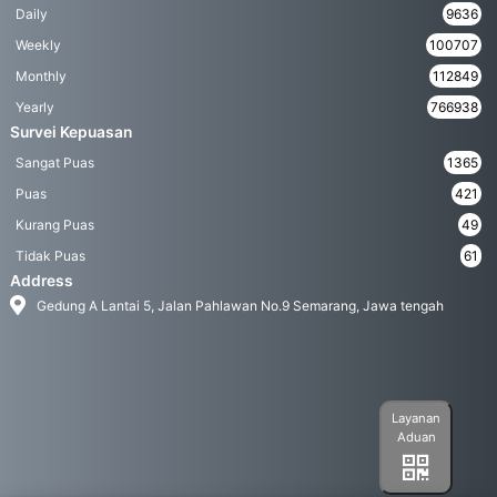
Daily
9636
Weekly
100707
Monthly
112849
Yearly
766938
Survei Kepuasan
Sangat Puas
1365
Puas
421
Kurang Puas
49
Tidak Puas
61
Address
Gedung A Lantai 5, Jalan Pahlawan No.9 Semarang, Jawa tengah
Layanan
Aduan