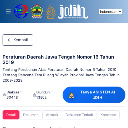
Please
note:
This
website
includes
an
accessibility
system.
Kembali
Peraturan Daerah Jawa Tengah Nomor 16 Tahun
2019
Tentang Perubahan Atas Peraturan Daerah Nomor 6 Tahun 2010
Tentang Rencana Tata Ruang Wilayah Provinsi Jawa Tengah Tahun
2009-2029
Tanya ASISTEN AI
Diakses :
Diunduh :
30448
13802
JDIH
Detail
Dokumen
Abstrak
Dokumen Terkait
Komentar