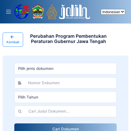
Please
note:
This
website
includes
an
accessibility
Perubahan Program Pembentukan
system.
Peraturan Gubernur Jawa Tengah
Kembali
Pilih jenis dokumen
Pilih Tahun
Cari Dokumen