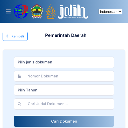
Please
note:
This
website
includes
an
accessibility
Pemerintah Daerah
Kembali
system.
Pilih jenis dokumen
Pilih Tahun
Cari Dokumen