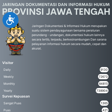
Accessibility
Jaringan Dokumentasi & Informasi Hukum merupakan
suatu sistem pendayagunaan bersama peraturan
perundang - undangan, dokumentasi hukum lainnya
secara tertib, terpadu, berkesinambungan Dan sarana
pelayanan informasi hukum secara mudah, cepat dan
akurat.
Visitor
Daily
9130
Weekly
72673
Monthly
84815
Yearly
738904
Survei Kepuasan
Sangat Puas
1365
Puas
421