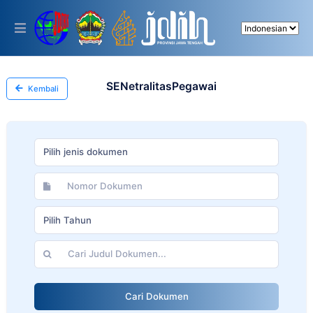
Please
note:
This
website
includes
an
accessibility
SENetralitasPegawai
Kembali
system.
Pilih jenis dokumen
Pilih Tahun
Cari Dokumen