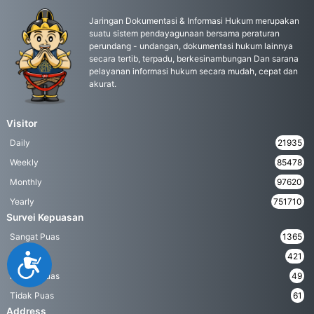
Jaringan Dokumentasi & Informasi Hukum merupakan
suatu sistem pendayagunaan bersama peraturan
perundang - undangan, dokumentasi hukum lainnya
secara tertib, terpadu, berkesinambungan Dan sarana
pelayanan informasi hukum secara mudah, cepat dan
akurat.
Visitor
Daily
21935
Weekly
85478
Monthly
97620
Yearly
751710
Survei Kepuasan
Sangat Puas
1365
Puas
421
Accessibility
Kurang Puas
49
Tidak Puas
61
Address