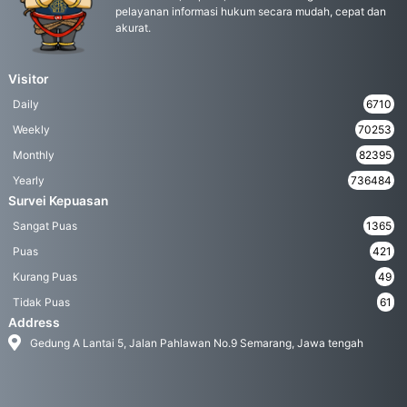
pelayanan informasi hukum secara mudah, cepat dan
akurat.
Visitor
Daily
6710
Weekly
70253
Monthly
82395
Yearly
736484
Survei Kepuasan
Sangat Puas
1365
Puas
421
Kurang Puas
49
Tidak Puas
61
Address
Gedung A Lantai 5, Jalan Pahlawan No.9 Semarang, Jawa tengah