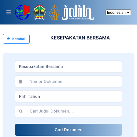
Please
note:
This
website
includes
an
accessibility
KESEPAKATAN BERSAMA
Kembali
system.
Kesepakatan Bersama
Pilih Tahun
Cari Dokumen