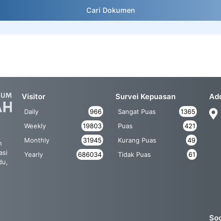
Cari Dokumen
Visitor
Survei Kepuasan
Ad
Daily
966
Sangat Puas
1365
Weekly
19803
Puas
421
Monthly
31945
Kurang Puas
49
n
asi
Yearly
686034
Tidak Puas
61
du,
Soc