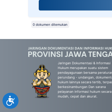
screen
reader;
Press
Control-
F10
0 dokumen ditemukan
to
open
an
accessibility
menu.
Jaringan Dokumentasi & Informasi
Hukum merupakan suatu sistem
pendayagunaan bersama peratura
perundang - undangan, dokument
hukum lainnya secara tertib, terpa
berkesinambungan Dan sarana
pelayanan informasi hukum secara
mudah, cepat dan akurat.
Accessibility