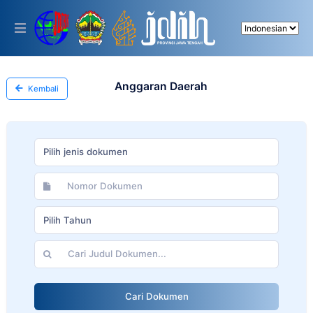
Please
note:
This
website
includes
an
accessibility
Anggaran Daerah
Kembali
system.
Pilih jenis dokumen
Pilih Tahun
Cari Dokumen