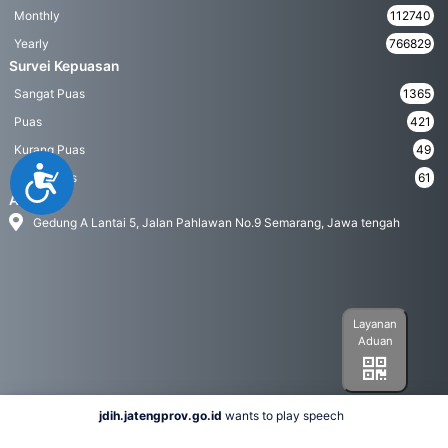
Monthly
112740
Yearly
766829
Survei Kepuasan
Sangat Puas
1365
Puas
421
Kurang Puas
49
Accessibility
Tidak Puas
61
Address
Gedung A Lantai 5, Jalan Pahlawan No.9 Semarang, Jawa tengah
Layanan
Aduan
jdih.jatengprov.go.id
wants to play speech
Social Media