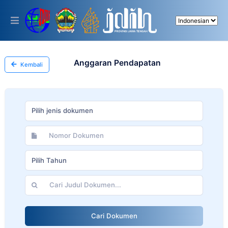
Please
note:
This
website
includes
an
accessibility
Anggaran Pendapatan
Kembali
system.
Pilih jenis dokumen
Pilih Tahun
Cari Dokumen