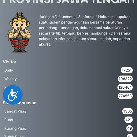
Jaringan Dokumentasi & Informasi Hukum merupakan
suatu sistem pendayagunaan bersama peraturan
perundang - undangan, dokumentasi hukum lainnya
secara tertib, terpadu, berkesinambungan Dan sarana
pelayanan informasi hukum secara mudah, cepat dan
akurat.
Visitor
Daily
17251
Weekly
108322
Monthly
120464
Accessibility
Yearly
774553
Survei Kepuasan
Sangat Puas
1365
Puas
421
Kurang Puas
49
Tidak Puas
61