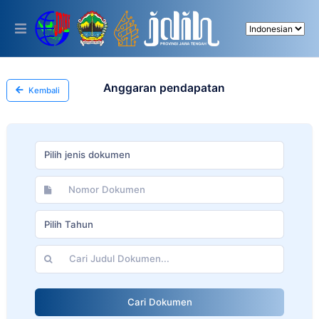
Please
note:
This
website
includes
an
accessibility
Anggaran pendapatan
Kembali
system.
Pilih jenis dokumen
Pilih Tahun
Cari Dokumen