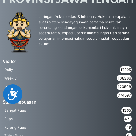
Jaringan Dokumentasi & Informasi Hukum merupakan
suatu sistem pendayagunaan bersama peraturan
perundang - undangan, dokumentasi hukum lainnya
secara tertib, terpadu, berkesinambungan Dan sarana
pelayanan informasi hukum secara mudah, cepat dan
akurat.
Visitor
Daily
17295
Weekly
108366
Monthly
120508
Accessibility
Yearly
774597
Survei Kepuasan
Sangat Puas
1365
Puas
421
Kurang Puas
49
Tidak Puas
61