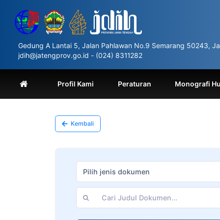
Please
note:
This
website
includes
Gedung A Lantai 5, Jalan Pahlawan No.9 Semarang 50243, Ja
an
jdih@jatengprov.go.id - (024) 8311282
accessibility
system.
Press
Profil Kami
Peraturan
Monografi H
Control-
F11
to
adjust
Kembali
the
website
to
people
with
Pilih jenis dokumen
visual
disabilities
who
are
using
a