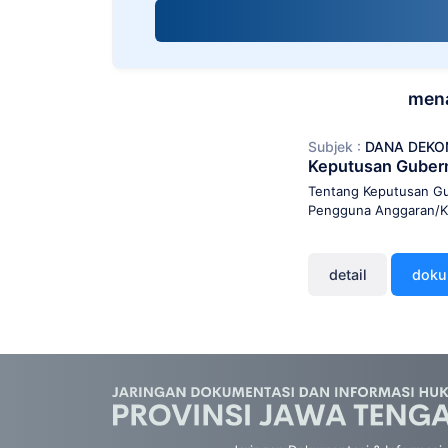
screen
reader;
Press
Control-
F10
mena
to
open
Subjek :
DANA DEKO
an
Keputusan Guber
accessibility
menu.
Tentang Keputusan Gu
Pengguna Anggaran/K
detail
dok