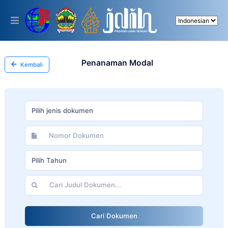
Please
note:
This
website
includes
an
accessibility
Penanaman Modal
Kembali
system.
Pilih jenis dokumen
Pilih Tahun
Cari Dokumen