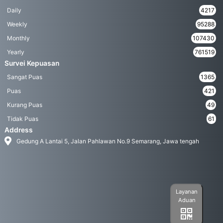
Daily
4217
Weekly
95288
Monthly
107430
Yearly
761519
Survei Kepuasan
Sangat Puas
1365
Puas
421
Kurang Puas
49
Tidak Puas
61
Address
Gedung A Lantai 5, Jalan Pahlawan No.9 Semarang, Jawa tengah
Layanan
Aduan