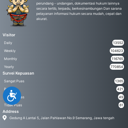
perundang - undangan, dokumentasi hukum lainnya
secara tertib, terpadu, berkesinambungan Dan sarana
pelayanan informasi hukum secara mudah, cepat dan
akurat.
Visitor
Daily
13552
Weekly
104623
Monthly
116765
Yearly
770854
Survei Kepuasan
Sangat Puas
1365
Puas
421
Accessibility
Kurang Puas
49
Tidak Puas
61
Address
Gedung A Lantai 5, Jalan Pahlawan No.9 Semarang, Jawa tengah