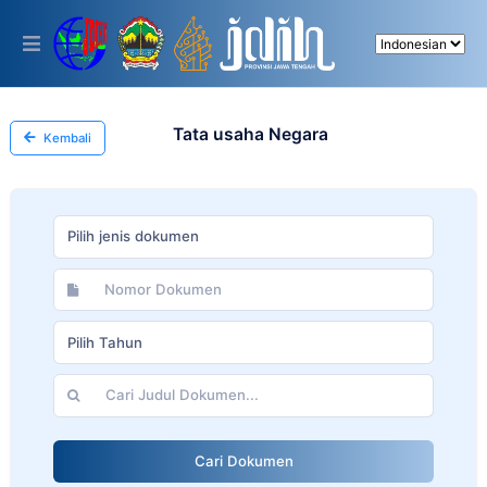
Please
note:
This
website
includes
an
accessibility
Tata usaha Negara
Kembali
system.
Pilih jenis dokumen
Pilih Tahun
Cari Dokumen