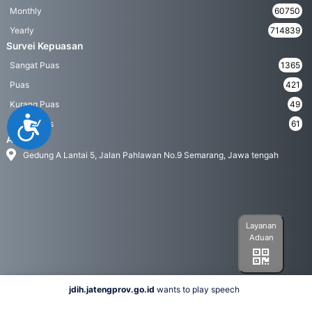
Monthly
60750
Yearly
714839
Survei Kepuasan
Sangat Puas
1365
Puas
421
Kurang Puas
49
Accessibility
Tidak Puas
61
Address
Gedung A Lantai 5, Jalan Pahlawan No.9 Semarang, Jawa tengah
Layanan
Aduan
jdih.jatengprov.go.id
wants to play speech
Social Media