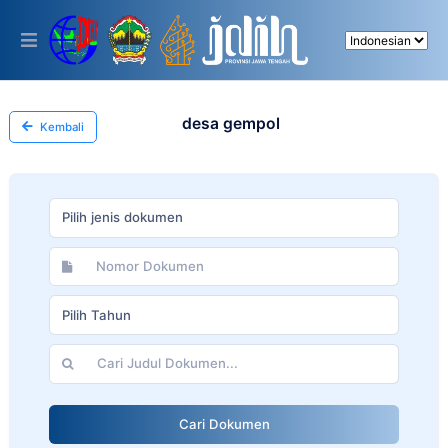
Please
note:
This
website
includes
an
accessibility
desa gempol
Kembali
system.
Pilih jenis dokumen
Pilih Tahun
Cari Dokumen