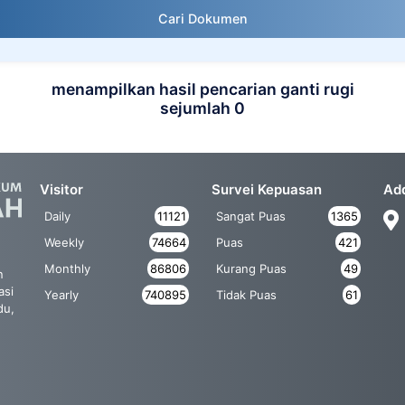
Cari Dokumen
menampilkan hasil pencarian ganti rugi
sejumlah 0
Visitor
Survei Kepuasan
Ad
Daily
11121
Sangat Puas
1365
Weekly
74664
Puas
421
Monthly
86806
Kurang Puas
49
n
asi
Yearly
740895
Tidak Puas
61
du,