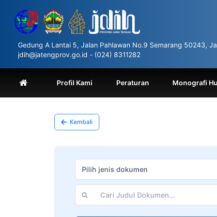
Please
note:
This
website
includes
Gedung A Lantai 5, Jalan Pahlawan No.9 Semarang 50243, Ja
an
jdih@jatengprov.go.id - (024) 8311282
accessibility
system.
Press
Profil Kami
Peraturan
Monografi H
Control-
F11
to
adjust
Kembali
the
website
to
people
with
Pilih jenis dokumen
visual
disabilities
who
are
using
a