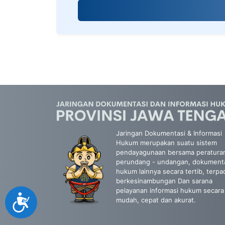
screen
reader;
Press
Control-
F10
to
open
an
accessibility
menu.
Jaringan Dokumentasi & Informasi
Hukum merupakan suatu sistem
pendayagunaan bersama peratura
perundang - undangan, dokument
hukum lainnya secara tertib, terpa
berkesinambungan Dan sarana
pelayanan informasi hukum secara
Accessibility
mudah, cepat dan akurat.