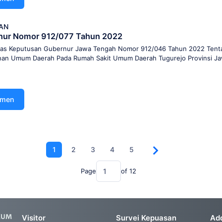
AN
nur Nomor 912/077 Tahun 2022
tas Keputusan Gubernur Jawa Tengah Nomor 912/046 Tahun 2022 Tent
nan Umum Daerah Pada Rumah Sakit Umum Daerah Tugurejo Provinsi J
umen
1
2
3
4
5
Page
of
12
Visitor
Survei Kepuasan
Ad