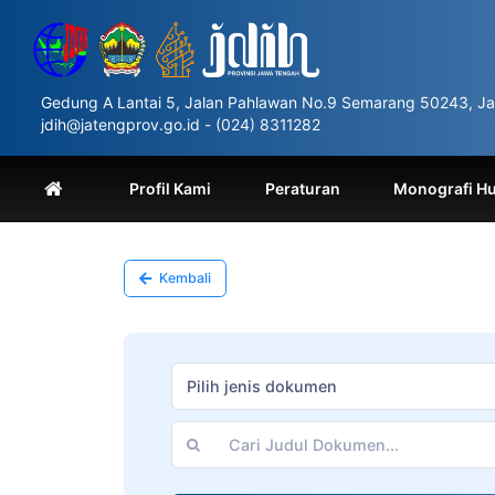
Please
note:
This
website
includes
Gedung A Lantai 5, Jalan Pahlawan No.9 Semarang 50243, Ja
an
jdih@jatengprov.go.id - (024) 8311282
accessibility
system.
Press
Profil Kami
Peraturan
Monografi H
Control-
F11
to
adjust
Kembali
the
website
to
people
with
Pilih jenis dokumen
visual
disabilities
who
are
using
a