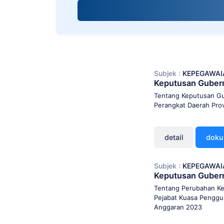
screen
reader;
Press
Control-
F10
to
open
Subjek :
KEPEGAWAI
an
Keputusan Guber
accessibility
menu.
Tentang Keputusan Gu
Perangkat Daerah Pro
detail
dok
Subjek :
KEPEGAWAI
Keputusan Guber
Tentang Perubahan K
Pejabat Kuasa Penggu
Anggaran 2023