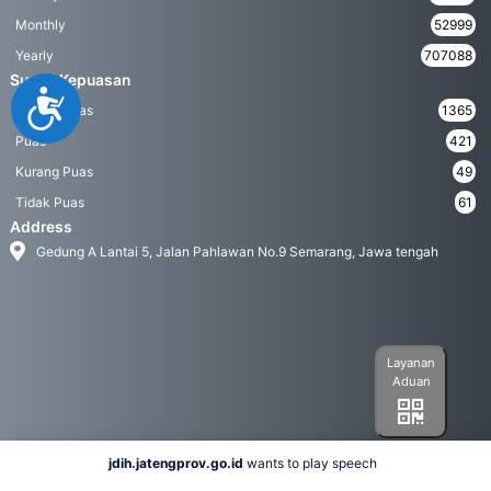
Monthly
52999
Yearly
707088
Survei Kepuasan
Accessibility
Sangat Puas
1365
Puas
421
Kurang Puas
49
Tidak Puas
61
Address
Gedung A Lantai 5, Jalan Pahlawan No.9 Semarang, Jawa tengah
Layanan
Aduan
jdih.jatengprov.go.id
wants to play speech
Social Media