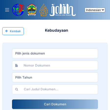
Please
note:
This
website
includes
an
accessibility
Kebudayaan
Kembali
system.
Pilih jenis dokumen
Pilih Tahun
Cari Dokumen