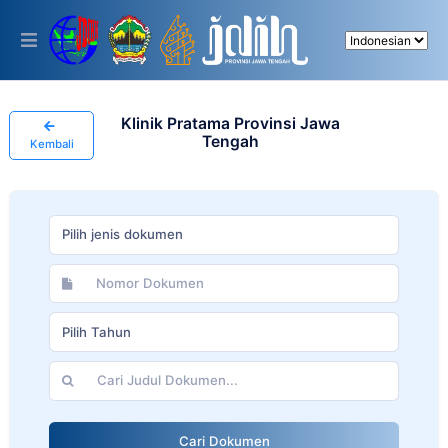
Please
note:
This
website
includes
an
accessibility
Klinik Pratama Provinsi Jawa
system.
Tengah
Kembali
Pilih jenis dokumen
Pilih Tahun
Cari Dokumen