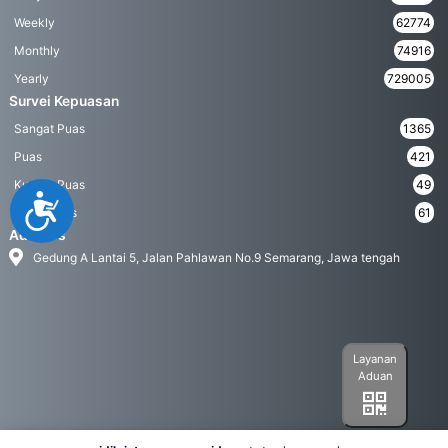
Weekly
62774
Monthly
74916
Yearly
729005
Survei Kepuasan
Sangat Puas
1365
Puas
421
Kurang Puas
49
Accessibility
Tidak Puas
61
Address
Gedung A Lantai 5, Jalan Pahlawan No.9 Semarang, Jawa tengah
Layanan
Aduan