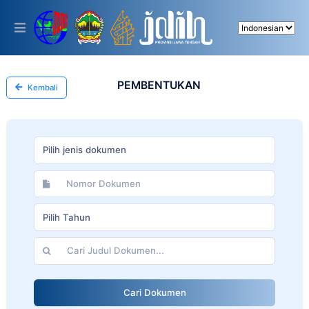
Please
note:
This
website
includes
an
accessibility
PEMBENTUKAN
Kembali
system.
Pilih jenis dokumen
Pilih Tahun
Cari Dokumen