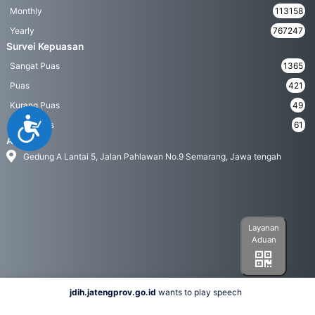
Monthly
113158
Yearly
767247
Survei Kepuasan
Sangat Puas
1365
Puas
421
Kurang Puas
49
Accessibility
Tidak Puas
61
Address
Gedung A Lantai 5, Jalan Pahlawan No.9 Semarang, Jawa tengah
Layanan
Aduan
jdih.jatengprov.go.id
wants to play speech
Social Media